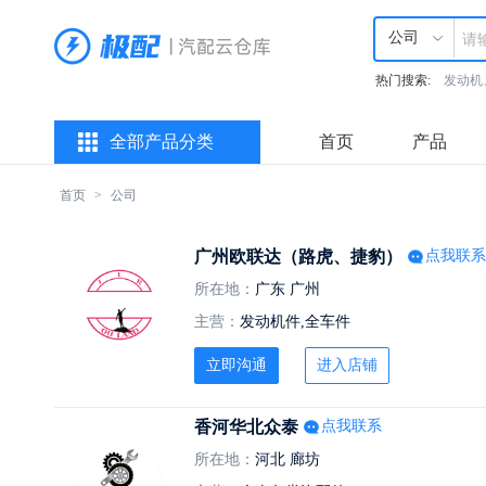
公司
热门搜索:
发动机
全部产品分类
首页
产品
首页
>
公司
广州欧联达（路虎、捷豹）
点我联系
所在地：
广东 广州
主营：
发动机件,全车件
立即沟通
进入店铺
香河华北众泰
点我联系
所在地：
河北 廊坊