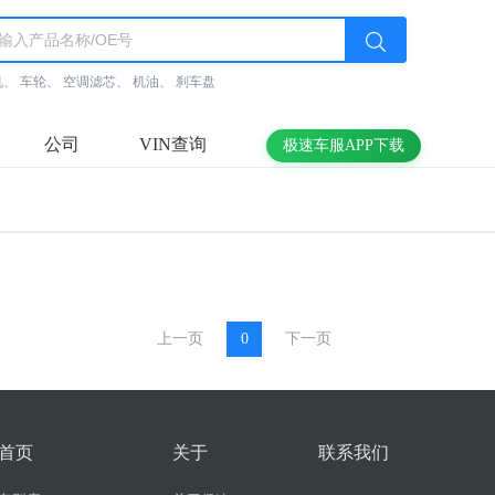
机
、
车轮
、
空调滤芯
、
机油
、
刹车盘
公司
VIN查询
极速车服APP下载
上一页
0
下一页
首页
关于
联系我们