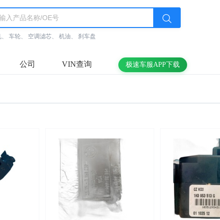
机
、
车轮
、
空调滤芯
、
机油
、
刹车盘
公司
VIN查询
极速车服APP下载