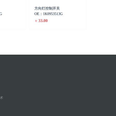
方向灯控制开关
G
OE：1K0953513G
33.00
￥
术