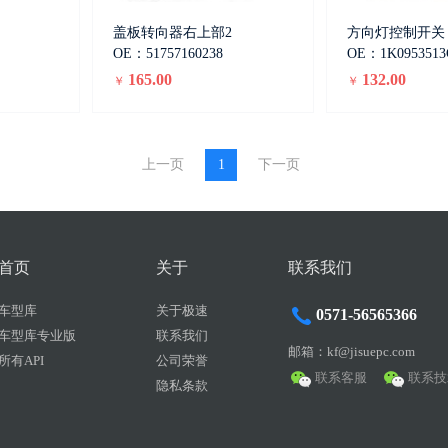
盖板转向器右上部2
方向灯控制开关
OE：51757160238
OE：1K0953513
165.00
132.00
￥
￥
上一页
1
下一页
首页
关于
联系我们
车型库
关于极速
0571-56565366
车型库专业版
联系我们
邮箱：kf@jisuepc.com
所有API
公司荣誉
联系客服
联系技
隐私条款