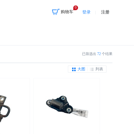
0
购物车
登录
注册
已筛选出
72
个结果
大图
|
列表