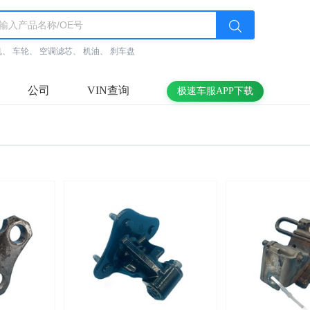
机
、
车轮
、
空调滤芯
、
机油
、
刹车盘
公司
VIN查询
极速车服APP下载